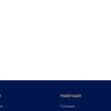
.
ниця між звичайним гігієні...
📖
Кровоточать ясна — причини, що
ичини і лікування
📖
Пародонтит — лікування, стадії та прогн
логу
и
Навігація
ія
Головна