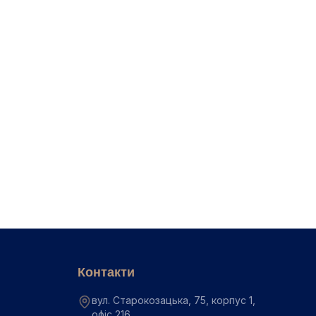
 робити і коли це се...
оз
Контакти
вул. Старокозацька, 75, корпус 1,
офіс 216,