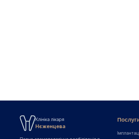
консультації спеціаліста
📖
Чи знаєте Ви, у чому різ
📖
Гінгівіт — симптоми, пр
Повернутись до б
Послуг
Клініка лікаря
Нєженцева
Імплантац