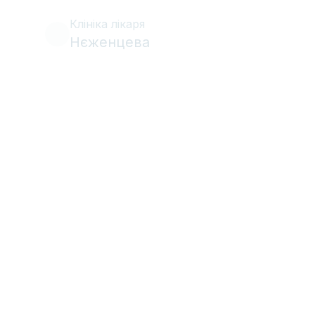
Клініка лікаря
Нєженцева
•
Ясна
14 квітня 2021 
Махтій Тетяна Олекс