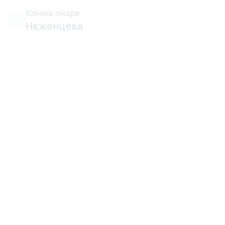
Клініка лікаря
Нєженцева
•
•
Ясна
7 серпня 2014 р.
9 хв
читання