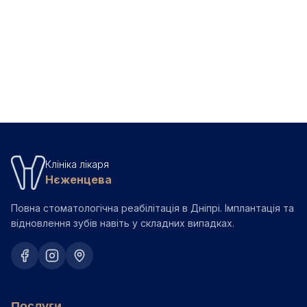
📖
Пародонтит — лікування, стадії та прогноз
📖
Чому пухнуть ясна — 7 причин і що робити
Повернутись до блогу
Клініка лікаря
Нєженцева
Повна стоматологічна реабілітація в Дніпрі. Імплантація та
відновлення зубів навіть у складних випадках.
Послуги