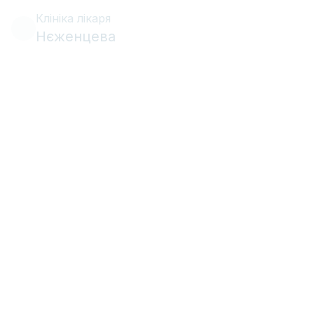
Клініка лікаря
Нєженцева