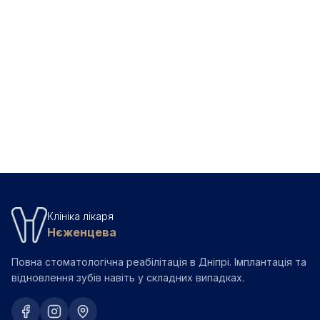
Брекети або елайнери — що краще обрати: чесне
→
порівняння
Чи можна виправити прикус дорослому —
→
відповідь ортодонта
Прозорі елайнери — як працюють, кому підходять
→
і на що розраховувати
Клініка лікаря
Нєженцева
Повна стоматологічна реабілітація в Дніпрі. Імплантація та
відновлення зубів навіть у складних випадках.