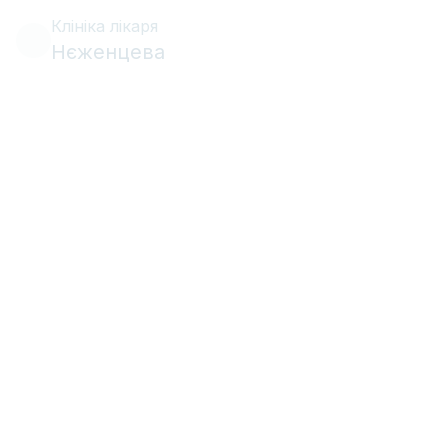
Клініка лікаря
Нєженцева
•
•
Імплантація
3 грудня 2023 р.
8 хв
читання