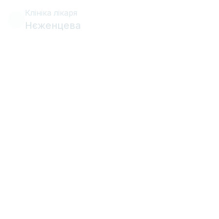
Клініка лікаря
Нєженцева