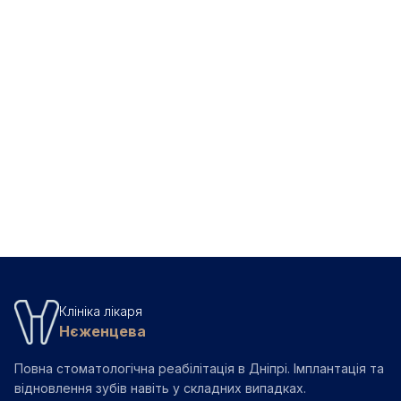
📖
жит...
Як часто ходити до стоматолога — чіткі
📖
рекомендаці...
📖
Чому з'являється зубний наліт і як ефективно з ним...
Профілактика карієсу — всі методи що реально
📖
працю...
Повернутись до блогу
Клініка лікаря
Нєженцева
Повна стоматологічна реабілітація в Дніпрі. Імплантація та
відновлення зубів навіть у складних випадках.