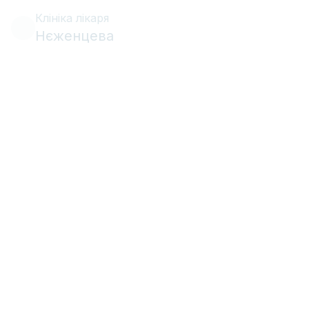
Клініка лікаря
Нєженцева
•
•
Профілактика
19 березня 2026 р.
9 хв
читання