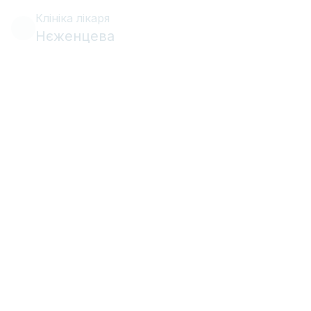
Клініка лікаря
Нєженцева
•
•
Профілактика
14 квітня 2022 р.
9 хв
читання