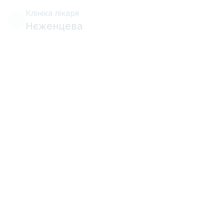
Клініка лікаря
Нєженцева
•
•
Зубний біль
3 лютого 2017 р.
9 хв
читання