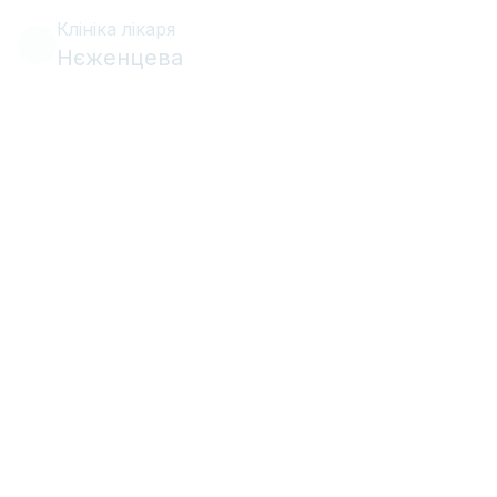
Клініка лікаря
Нєженцева
•
•
Імплантація
7 жовтня 2021 р.
9 хв
читання