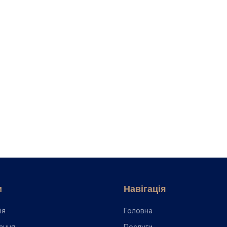
стадії та лікування: повни...
📖
Як виглядає карієс — ознаки на
ями до каналів: що відбуває...
📖
Карієс між зубами — як виявит
логу
и
Навігація
ія
Головна
ання
Послуги