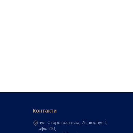
 кожній стадії
и, вилікувати та запо...
Контакти
вул. Старокозацька, 75, корпус 1,
офіс 216,