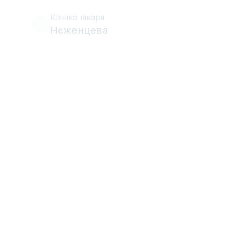
Клініка лікаря
Нєженцева
•
Карієс
9 липня 2012