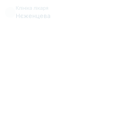
Клініка лікаря
Нєженцева