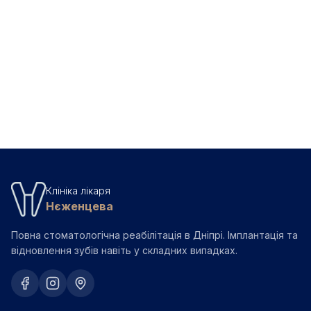
втрата зуба. Кожна наступна стадія дорожча і
складніша в лікуванні. «Потерпіть» закінчується або
Читати
Нєженцев
8 хв
видаленням, або значними витратами.
Повернутись до всіх статей
Клініка лікаря
Нєженцева
Повна стоматологічна реабілітація в Дніпрі. Імплантація та
відновлення зубів навіть у складних випадках.