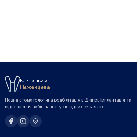
Чи потрібно обточувати зуби?
Скільки служать порцелянові вініри?
Детальніше про порцелянові вініри
Клініка лікаря
Нєженцева
Повна стоматологічна реабілітація в Дніпрі. Імплантація та
відновлення зубів навіть у складних випадках.