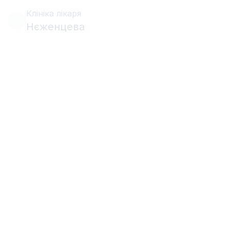
Клініка лікаря
Нєженцева