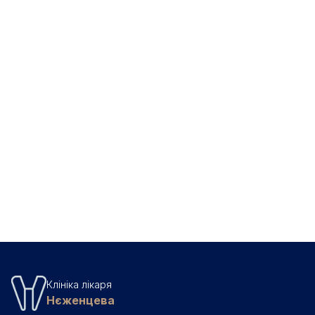
Детальніше про цирконієві коронки
Клініка лікаря
Нєженцева