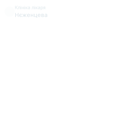
Клініка лікаря
Нєженцева