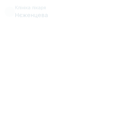
Клініка лікаря
Нєженцева