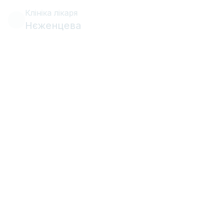
Клініка лікаря
Нєженцева